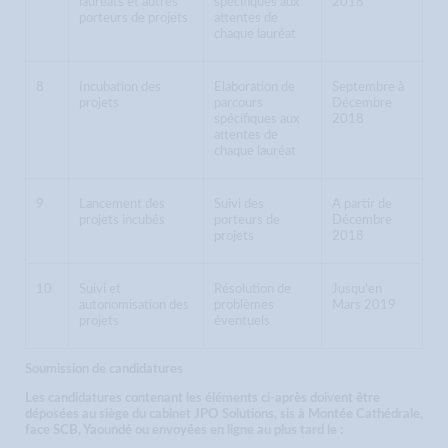
lauréats et autres
spécifiques aux
2018
porteurs de projets
attentes de
chaque lauréat
8
Incubation des
Elaboration de
Septembre à
projets
parcours
Décembre
spécifiques aux
2018
attentes de
chaque lauréat
9
Lancement des
Suivi des
A partir de
projets incubés
porteurs de
Décembre
projets
2018
10
Suivi et
Résolution de
Jusqu'en
autonomisation des
problèmes
Mars 2019
projets
éventuels
Soumission de candidatures
Les candidatures contenant les éléments ci-après doivent être
déposées au siège du cabinet JPO Solutions, sis à Montée Cathédrale,
face SCB, Yaoundé ou envoyées en ligne au plus tard le :