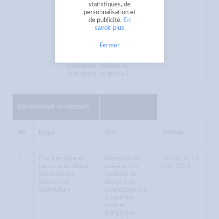
statistiques, de
personnalisation et
de publicité.
En
Recherche de partenaires
savoir plus
(fournisseurs, consultants)
Fermer
Dotation équipement
(ordinateur, téléphone,
fournitures de bureau)
Déroulement du concours
No
Etape
Suivi
Période
1
Envoi en ligne et
Réception et
Février au 21
par courriel, dépôt
présélection
Juin 2018
physique des
continue de
dossiers de
dossiers de
candidature
candidature sur
la base des
critères
d'éligibilité: