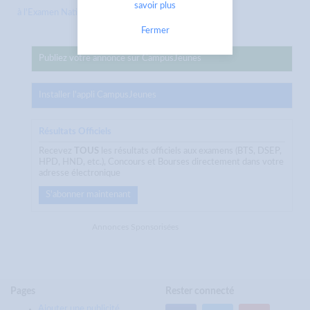
savoir plus
à l'Examen National de BT...
Fermer
Publiez votre annonce sur CampusJeunes
Installer l'appli CampusJeunes
Résultats Officiels
Recevez
TOUS
les résultats officiels aux examens (BTS, DSEP,
HPD, HND, etc.), Concours et Bourses directement dans votre
adresse électronique
S'abonner maintenant
Annonces Sponsorisées
Pages
Rester connecté
Ajouter une publicité