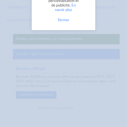
personnalisation et
de publicité.
En
Résultats du
Communiqué portant admission en première année...
savoir plus
Fermer
concours d’entrée en quatrième...
Publiez votre annonce sur CampusJeunes
Installer l'appli CampusJeunes
Résultats Officiels
Recevez
TOUS
les résultats officiels aux examens (BTS, DSEP,
HPD, HND, etc.), Concours et Bourses directement dans votre
adresse électronique
S'abonner maintenant
Annonces Sponsorisées